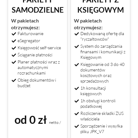
SAMODZIELNE
KSIĘGOWYM
W pakietach
W pakietach
otrzymujesz:
otrzymujesz:
Fakturowanie
Dedykowaną ofertę dla
"ryczałtowców"
eSegregator
System do zarządzania
Księgowość self-service
finansami i komunikacji z
Ściąganie płatności
Księgowym
Planer płatności wraz z
Księgowanie od 3 do 40
automatycznymi
dokumentów
rozrachunkami
kosztowych oraz
Obieg dokumentów i
sprzedażowych
budżet
1h konsultacji
księgowych
1h obsługi kontroli
podatkowej
Rozliczenie składki ZUS
od 0 zł
właściciela
netto /
Sporządzenie i wysyłka
pliku JPK_V7