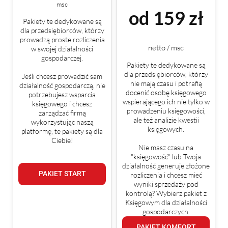
msc
od 159 zł
Pakiety te dedykowane są
dla przedsiębiorców, którzy
prowadzą proste rozliczenia
netto / msc
w swojej działalności
gospodarczej.
Pakiety te dedykowane są
dla przedsiębiorców, którzy
Jeśli chcesz prowadzić sam
nie mają czasu i potrafią
działalność gospodarczą, nie
docenić osobę księgowego
potrzebujesz wsparcia
wspierającego ich nie tylko w
księgowego i chcesz
prowadzeniu księgowości,
zarządzać firmą
ale też analizie kwestii
wykorzystując naszą
księgowych.
platformę, te pakiety są dla
Ciebie!
Nie masz czasu na
"księgowość" lub Twoja
działalność generuje złożone
PAKIET START
rozliczenia i chcesz mieć
wyniki sprzedaży pod
kontrolą? Wybierz pakiet z
Księgowym dla działalności
gospodarczych.
PAKIET KOMFORT