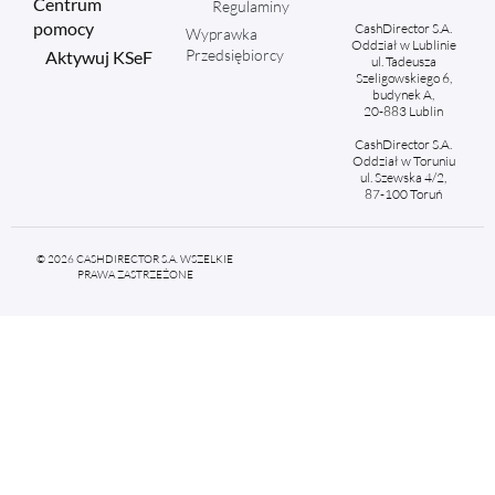
Centrum
Regulaminy
pomocy
CashDirector S.A.
Wyprawka
Oddział w Lublinie
Przedsiębiorcy
Aktywuj KSeF
ul. Tadeusza
Szeligowskiego 6,
budynek A,
20-883 Lublin
CashDirector S.A.
Oddział w Toruniu
ul. Szewska 4/2,
87-100 Toruń
© 2026 CASHDIRECTOR S.A. WSZELKIE
PRAWA ZASTRZEŻONE